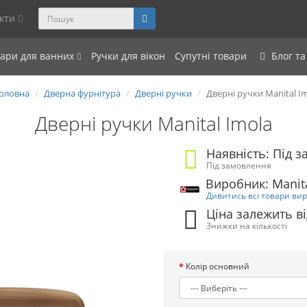
акти
уари для ванних
Ручки для вікон
Супутні товари
Блог та
оловна
Дверна фурнітура
Дверні ручки
Дверні ручки Manital I
Дверні ручки Manital Imola
Наявність: Під 
Під замовлення
Виробник: Manita
Дивитись всі товари ви
Ціна залежить ві
Знижки на кількості
Колір основний