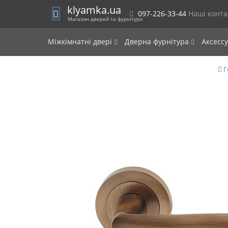
klyamka.ua
097-226-33-44
Наші конт
Магазин дверей та фурнітури
Міжкімнатні двері
Дверна фурнітура
Аксесс
Г