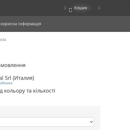
Кошик
0
 корисна інформація
mola
замовлення
l Srl (Италия)
робника
д кольору та кількості