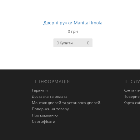
Дверні ручки Manital Imola
0 грн
Купити
ІНФОРМАЦІЯ
СЛУ
Гарантія
Контакт
Доставка та оплата
Поверне
Монтаж дверей та установка дверей.
Карта са
Повернення товару
Про компанію
Сертифікати