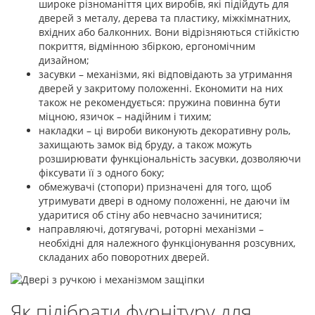
широке різноманіття цих виробів, які підійдуть для
дверей з металу, дерева та пластику, міжкімнатних,
вхідних або балконних. Вони відрізняються стійкістю
покриття, відмінною збіркою, ергономічним
дизайном;
засувки – механізми, які відповідають за утримання
дверей у закритому положенні. Економити на них
також не рекомендується: пружина повинна бути
міцною, язичок – надійним і тихим;
накладки – ці вироби виконують декоративну роль,
захищають замок від бруду, а також можуть
розширювати функціональність засувки, дозволяючи
фіксувати її з одного боку;
обмежувачі (стопори) призначені для того, щоб
утримувати двері в одному положенні, не даючи їм
ударитися об стіну або невчасно зачинитися;
направляючі, дотягувачі, роторні механізми –
необхідні для належного функціонування розсувних,
складаних або поворотних дверей.
Як підібрати фурнітуру для