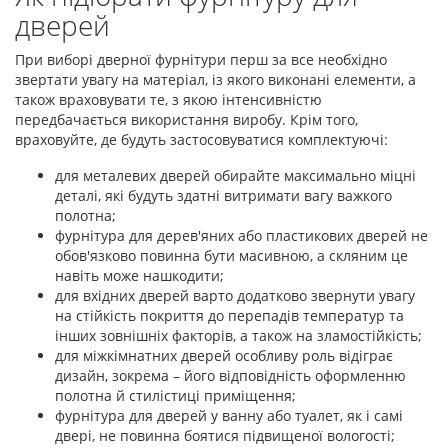
дверей
При виборі дверної фурнітури перш за все необхідно
звертати увагу на матеріал, із якого виконані елементи, а
також враховувати те, з якою інтенсивністю
передбачається використання виробу. Крім того,
враховуйте, де будуть застосовуватися комплектуючі:
для металевих дверей обирайте максимально міцні
деталі, які будуть здатні витримати вагу важкого
полотна;
фурнітура для дерев'яних або пластикових дверей не
обов'язково повинна бути масивною, а скляним це
навіть може нашкодити;
для вхідних дверей варто додатково звернути увагу
на стійкість покриття до перепадів температур та
інших зовнішніх факторів, а також на зламостійкість;
для міжкімнатних дверей особливу роль відіграє
дизайн, зокрема – його відповідність оформленню
полотна й стилістиці приміщення;
фурнітура для дверей у ванну або туалет, як і самі
двері, не повинна боятися підвищеної вологості;