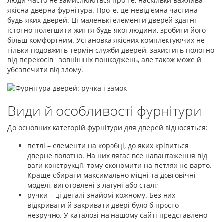
люди часто не замислюються про те, наскільки важлива
якісна дверна фурнітура. Проте, це невід'ємна частина
будь-яких дверей. Ці маленькі елементи дверей здатні
істотно полегшити життя будь-якої людини, зробити його
більш комфортним. Установка якісних комплектуючих не
тільки подовжить термін служби дверей, захистить полотно
від перекосів і зовнішніх пошкоджень, але також може й
убезпечити від злому.
Види й особливості фурнітури
До основних категорій фурнітури для дверей відносяться:
петлі – елементи на коробці, до яких кріпиться
дверне полотно. На них лягає все навантаження від
ваги конструкції, тому економити на петлях не варто.
Краще обирати максимально міцні та довговічні
моделі, виготовлені з латуні або сталі;
ручки – ці деталі знайомі кожному. Без них
відкривати й закривати двері було б просто
незручно. У каталозі на нашому сайті представлено