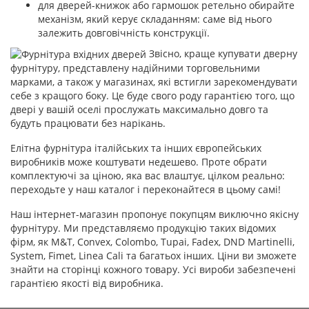
для дверей-книжок або гармошок ретельно обирайте
механізм, який керує складанням: саме від нього
залежить довговічність конструкції.
Звісно, краще купувати дверну
фурнітуру, представлену надійними торговельними
марками, а також у магазинах, які встигли зарекомендувати
себе з кращого боку. Це буде свого роду гарантією того, що
двері у вашій оселі прослужать максимально довго та
будуть працювати без нарікань.
Елітна фурнітура італійських та інших європейських
виробників може коштувати недешево. Проте обрати
комплектуючі за ціною, яка вас влаштує, цілком реально:
переходьте у наш каталог і переконайтеся в цьому самі!
Наш інтернет-магазин пропонує покупцям виключно якісну
фурнітуру. Ми представляємо продукцію таких відомих
фірм, як M&T, Convex, Colombo, Tupai, Fadex, DND Martinelli,
System, Fimet, Linea Cali та багатьох інших. Ціни ви зможете
знайти на сторінці кожного товару. Усі вироби забезпечені
гарантією якості від виробника.