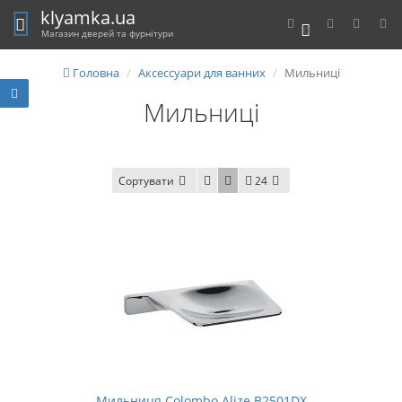
klyamka.ua
0
Магазин дверей та фурнітури
Головна
Аксессуари для ванних
Мильниці
Мильниці
Сортувати
24
Мильниця Colombo Alize B2501DX