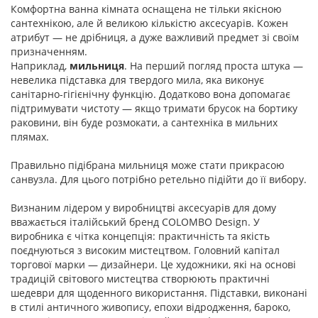
Комфортна ванна кімната оснащена не тільки якісною
сантехнікою, але й великою кількістю аксесуарів. Кожен
атрибут — не дрібниця, а дуже важливий предмет зі своїм
призначенням.
Наприклад,
мильниця
. На перший погляд проста штука —
невелика підставка для твердого мила, яка виконує
санітарно-гігієнічну функцію. Додатково вона допомагає
підтримувати чистоту — якщо тримати брусок на бортику
раковини, він буде розмокати, а сантехніка в мильних
плямах.
Правильно підібрана мильниця може стати прикрасою
санвузла. Для цього потрібно ретельно підійти до її вибору.
Визнаним лідером у виробництві аксесуарів для дому
вважається італійський бренд COLOMBO Design. У
виробника є чітка концепція: практичність та якість
поєднуються з високим мистецтвом. Головний капітал
торгової марки — дизайнери. Це художники, які на основі
традицій світового мистецтва створюють практичні
шедеври для щоденного використання. Підставки, виконані
в стилі античного живопису, епохи відродження, бароко,