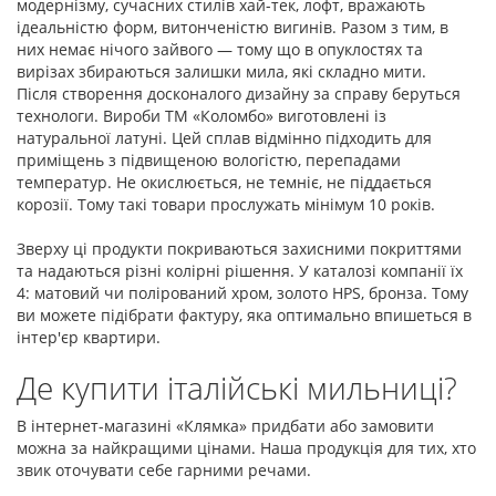
модернізму, сучасних стилів хай-тек, лофт, вражають
ідеальністю форм, витонченістю вигинів. Разом з тим, в
них немає нічого зайвого — тому що в опуклостях та
вирізах збираються залишки мила, які складно мити.
Після створення досконалого дизайну за справу беруться
технологи. Вироби ТМ «Коломбо» виготовлені із
натуральної латуні. Цей сплав відмінно підходить для
приміщень з підвищеною вологістю, перепадами
температур. Не окислюється, не темніє, не піддається
корозії. Тому такі товари
прослужать мінімум 10 років.
Зверху ці продукти покриваються захисними покриттями
та надаються різні колірні рішення. У каталозі компанії їх
4: матовий чи полірований хром, золото HPS, бронза. Тому
ви можете підібрати фактуру, яка оптимально впишеться в
інтер'єр квартири.
Де купити італійські мильниці?
В інтернет-магазині «Клямка» придбати або замовити
можна за найкращими цінами. Наша продукція для тих, хто
звик оточувати себе гарними речами.