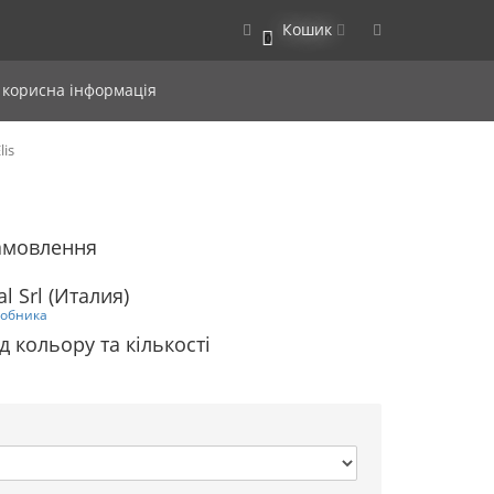
Кошик
0
 корисна інформація
lis
замовлення
l Srl (Италия)
робника
д кольору та кількості