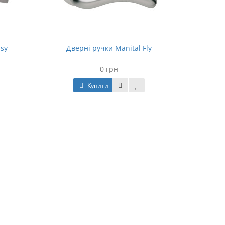
sy
Дверні ручки Manital Fly
0 грн
Купити