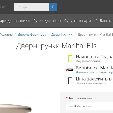
акти
уари для ванних
Ручки для вікон
Супутні товари
Блог та
Головна
Дверна фурнітура
Дверні ручки
Дверні ручки Manital E
Дверні ручки Manital Elis
Наявність: Під 
Під замовлення
Виробник: Manita
Дивитись всі товари ви
Ціна залежить ві
Знижки на кількості
Колір основний