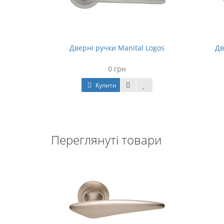
Morphos
Дверні ручки Manital Logos
Дв
0 грн
Купити
Переглянуті товари