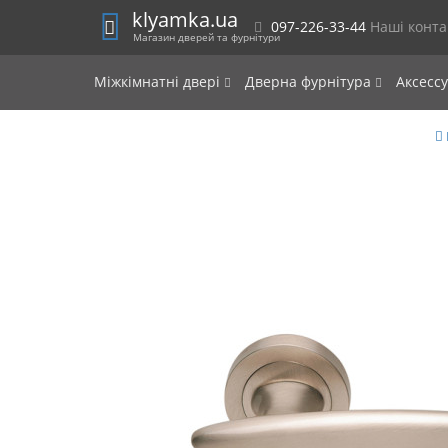
klyamka.ua
097-226-33-44
Наші конт
Магазин дверей та фурнітури
Міжкімнатні двері
Дверна фурнітура
Аксесс