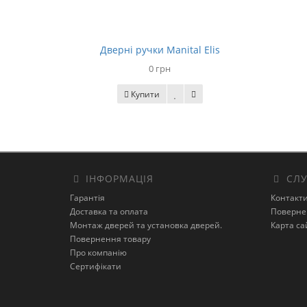
Дверні ручки Manital Elis
0 грн
Купити
ІНФОРМАЦІЯ
СЛУ
Гарантія
Контакт
Доставка та оплата
Поверне
Монтаж дверей та установка дверей.
Карта са
Повернення товару
Про компанію
Сертифікати