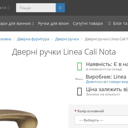
акти
уари для ванних
Ручки для вікон
Супутні товари
Блог та
ловна
Дверна фурнітура
Дверні ручки
Дверні ручки Linea Cali 
Дверні ручки Linea Cali Nota
Наявність: Є в н
в наявності на складі
Виробник: Linea 
Дивитись всі товари ви
Ціна залежить ві
Знижки на кількості
Колір основний