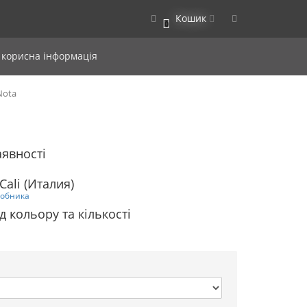
Кошик
0
 корисна інформація
Nota
аявності
Cali (Италия)
робника
д кольору та кількості