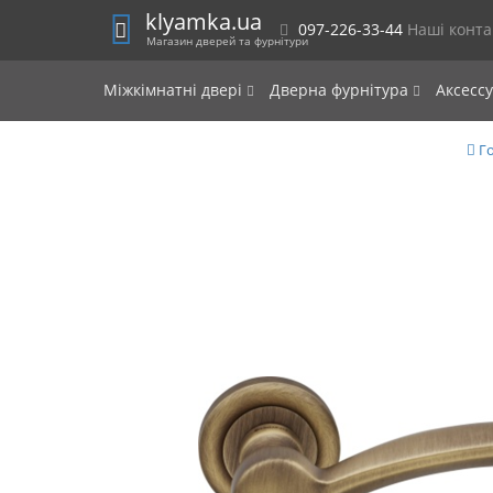
klyamka.ua
097-226-33-44
Наші конт
Магазин дверей та фурнітури
Міжкімнатні двері
Дверна фурнітура
Аксесс
Го