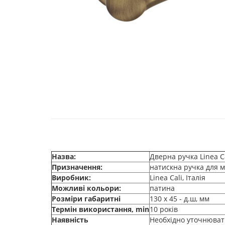
Назва:
Дверна ручка Linea C
Призначення:
натискна ручка для м
Виробник:
Linea Cali, Італія
Можливі кольори:
патина
Розміри габаритні
130 х 45 - д.ш, мм
Термін використання, min
10 років
Наявність
Необхідно уточнюват