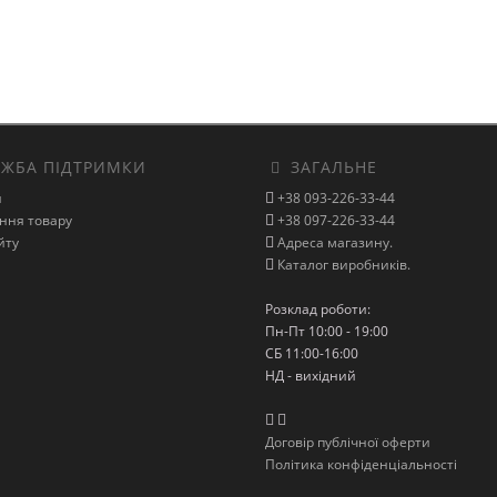
ЖБА ПІДТРИМКИ
ЗАГАЛЬНЕ
и
+38 093-226-33-44
ння товару
+38 097-226-33-44
йту
Адреса магазину.
Каталог виробників.
Розклад роботи:
Пн-Пт 10:00 - 19:00
СБ 11:00-16:00
НД - вихідний
Договір публічної оферти
Політика конфіденціальності