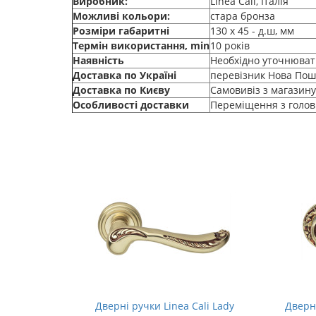
Виробник:
Linea Cali, Італія
Можливі кольори:
стара бронза
Розміри габаритні
130 х 45 - д.ш, мм
Термін використання, min
10 років
Наявність
Необхідно уточнюват
Доставка по Україні
перевізник Нова Пошт
Доставка по Києву
Самовивіз з магазину
Особливості доставки
Переміщення з головн
Profilo
Дверні ручки Linea Cali Lady
Дверні