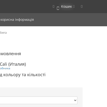
Кошик
0
 корисна інформація
ibera
замовлення
Cali (Италия)
робника
д кольору та кількості