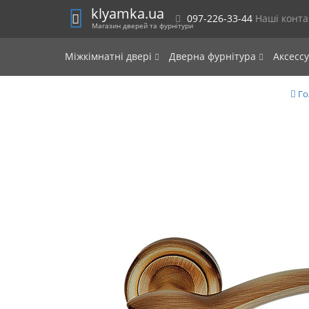
klyamka.ua
097-226-33-44
Наші конт
Магазин дверей та фурнітури
Міжкімнатні двері
Дверна фурнітура
Аксесс
Го