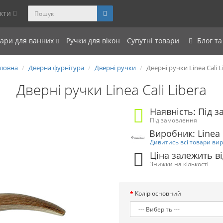
акти
уари для ванних
Ручки для вікон
Супутні товари
Блог та
ловна
Дверна фурнітура
Дверні ручки
Дверні ручки Linea Cali L
Дверні ручки Linea Cali Libera
Наявність: Під 
Під замовлення
Виробник: Linea 
Дивитись всі товари ви
Ціна залежить ві
Знижки на кількості
Колір основний