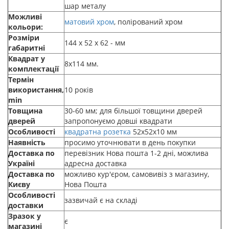
шар металу
Можливі
матовий хром
, полірований хром
кольори:
Розміри
144 х 52 х 62 - мм
габаритні
Квадрат у
8х114 мм.
комплектації
Термін
використання,
10 років
min
Товщина
30-60 мм; для більшої товщини дверей
дверей
запропонуємо довші квадрати
Особливості
квадратна розетка
52х52х10 мм
Наявність
просимо уточнювати в день покупки
Доставка по
перевізник Нова пошта 1-2 дні, можлива
Україні
адресна доставка
Доставка по
можливо кур'єром, самовивіз з магазину,
Києву
Нова Пошта
Особливості
зазвичай є на складі
доставки
Зразок у
є
магазині