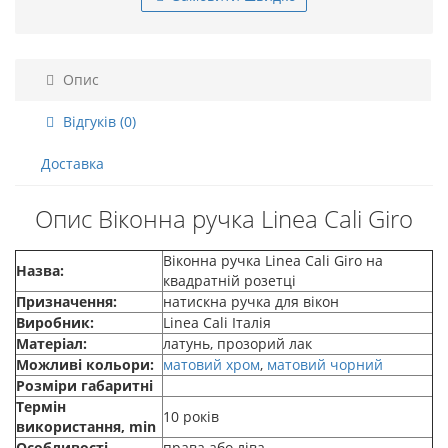
Опис
Відгуків (0)
Доставка
Опис Віконна ручка Linea Cali Giro
Віконна ручка Linea Cali Giro на
Назва:
квадратній розетці
Призначення:
натискна ручка для вікон
Виробник:
Linea Cali Італія
Матеріал:
латунь, прозорий лак
Можливі кольори:
матовий хром
,
матовий чорний
Розміри габаритні
Термін
10 років
використання, min
Особливості
права або ліва