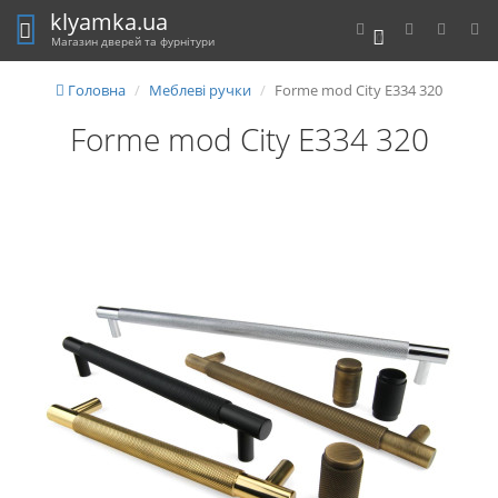
klyamka.ua
0
Магазин дверей та фурнітури
Головна
Меблеві ручки
Forme mod City E334 320
Forme mod City E334 320