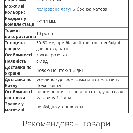
Можливі
полірована латунь
, бронза матова
кольори:
Квадрат у
8х114 мм.
комплектації
Термін
10 років
використання
Товщина
30-60 мм, при більшій товщині необхідні
дверей
довші квадрати
Особливості
кругла розетка
Наявність
склад
Доставка по
Новою Поштою 1-3 дні
Україні
Доставка по
можливо кур'єром, самовивіз з магазину,
Києву
Нова Пошта
Особливості
переміщення з основного складу на склад
доставки
магазину 1-2 дня
Зразок у
необхідно уточнювати
магазині
Рекомендовані товари