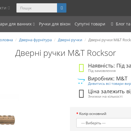
акти
уари для ванних
Ручки для вікон
Супутні товари
Блог та
оловна
Дверна фурнітура
Дверні ручки
Дверні ручки M&T Rock
Дверні ручки M&T Rocksor
Наявність: Під 
Під замовлення
Виробник: M&T
Дивитись всі товари ви
Ціна залежить ві
Знижки на кількості
Колір основний