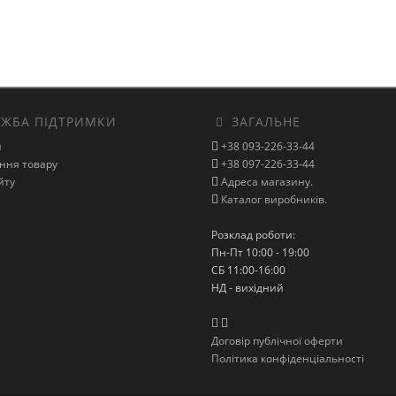
ЖБА ПІДТРИМКИ
ЗАГАЛЬНЕ
и
+38 093-226-33-44
ння товару
+38 097-226-33-44
йту
Адреса магазину.
Каталог виробників.
Розклад роботи:
Пн-Пт 10:00 - 19:00
СБ 11:00-16:00
НД - вихідний
Договір публічної оферти
Політика конфіденціальності