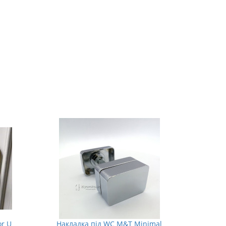
r U
Накладка під WC M&T Minimal