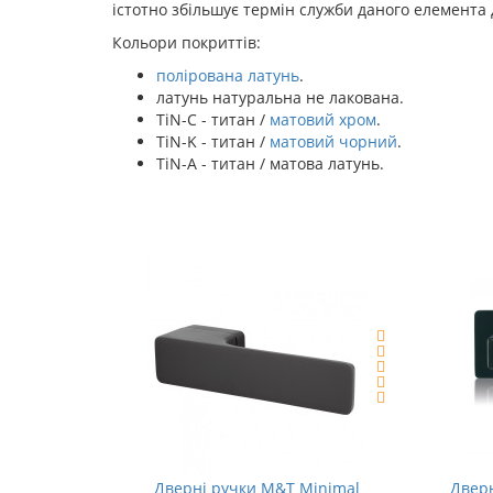
істотно збільшує термін служби даного елемента 
Кольори покриттів:
полірована латунь
.
латунь натуральна не лакована.
TiN-C - титан /
матовий хром
.
TiN-K - титан /
матовий чорний
.
TiN-A - титан / матова латунь.
Дверні ручки M&T Minimal
Дверн