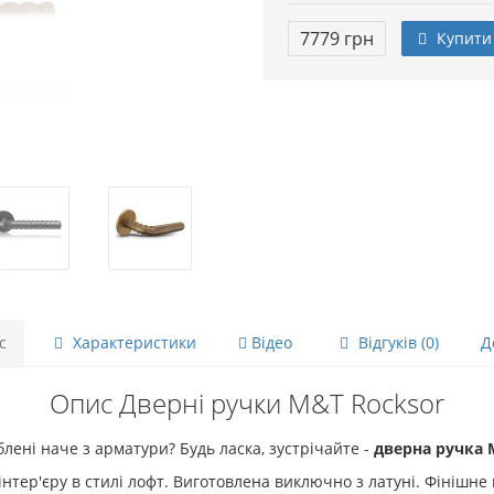
7779 грн
Купити
с
Характеристики
Відео
Відгуків (0)
Д
Опис Дверні ручки M&T Rocksor
облені наче з арматури?
Будь ласка, зустрічайте
-
дверна ручка 
тер'єру в стилі лофт. Виготовлена виключно з латуні. Фінішне 