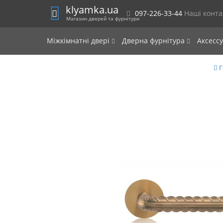
klyamka.ua
097-226-33-44
Наші конт
Магазин дверей та фурнітури
Міжкімнатні двері
Дверна фурнітура
Аксесс
Г