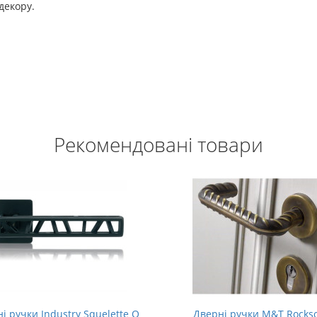
декору.
Рекомендовані товари
і ручки Industry Squelette Q
Дверні ручки M&T Rockso