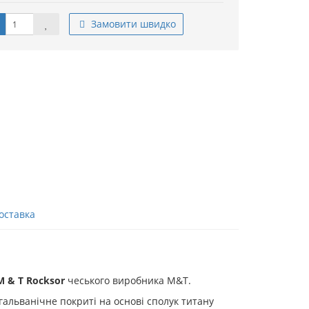
Замовити швидко
оставка
M & T Rocksor
чеського виробника M&T.
гальванічне покриті на основі сполук титану