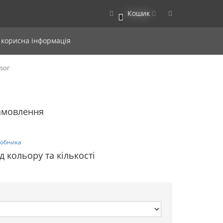
Кошик
0
 корисна інформація
sor
замовлення
робника
д кольору та кількості