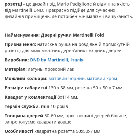
розетці
- це дизайн від Mario Padiglione й відмінна якість
від Martinelli DND. Прекрасно підійде для сучасних
дизайнів приміщень, де потрібен мінімалізм і вишуканість.
Найменування: Дверні ручки Martinelli Fold
Призначення:
натискна ручка на роздільній прямокутній
розетці для міжкімнатних дерев'яних і вхідних дверей
Виробник:
DND by Martinelli, Італія
Матеріал:
латунь, прозорий лак
Можливі кольори:
матовий чорний
,
матовий хром
Розміри габаритні
130 х 58 мм, розетка 50 х 50 х 7 мм
Квадрат у комлектації
8х114 мм.
Термін служби, min
10 років
Товщина дверей
30-60 мм, при товщині дверей більше,
запропонуємо квадрати довше
Особливості
квадратна розетта 50х50х7 мм