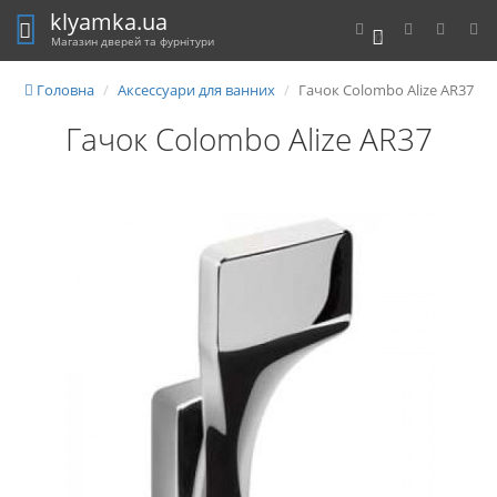
klyamka.ua
0
Магазин дверей та фурнітури
Головна
Аксессуари для ванних
Гачок Colombo Alize AR37
Гачок Colombo Alize AR37