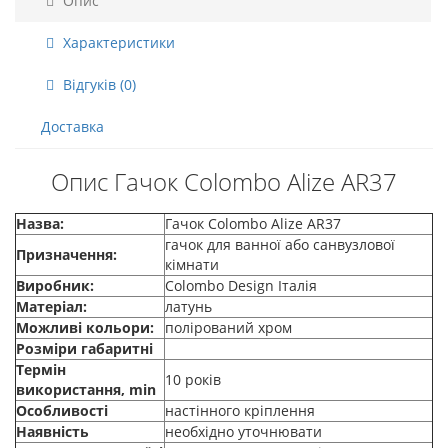
Опис
Характеристики
Відгуків (0)
Доставка
Опис Гачок Colombo Alize AR37
Назва:
Гачок Colombo Alize AR37
гачок для ванної або санвузлової
Призначення:
кімнати
Виробник:
Colombo Design Італія
Матеріал:
латунь
Можливі кольори:
полірований хром
Розміри габаритні
Термін
10 років
використання, min
Особливості
настінного кріплення
Наявність
необхідно уточнювати