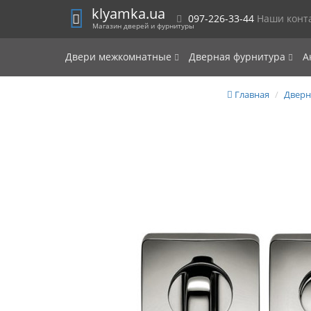
klyamka.ua
097-226-33-44
Наши конт
Магазин дверей и фурнитуры
Двери межкомнатные
Дверная фурнитура
А
Главная
Дверн