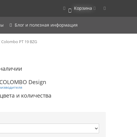
Корзина
0
ры
Блог и полезная информация
 Colombo PT 19 BZG
 наличии
 COLOMBO Design
оизводителя
 цвета и количества