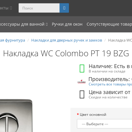
акты
ксессуары для ванной
Ручки для окон
Сопутствующие това
ая фурнитура
Накладки для дверных ручек и замков
Накладка WC
Накладка WC Colombo PT 19 BZG
Наличие: Есть в
В наличии на складе
Производитель:
Смотреть все товары пр
Цена зависит от
Скидки на количестве
Цвет основной