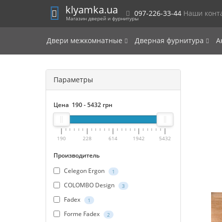
klyamka.ua
097-226-33-44
Наши конт
Магазин дверей и фурнитуры
Двери межкомнатные
Дверная фурнитура
А
Параметры
Цена
190
-
5432
грн
190
228
614
1942
5432
Производитель
Celegon Ergon
1
COLOMBO Design
3
Fadex
1
Forme Fadex
2