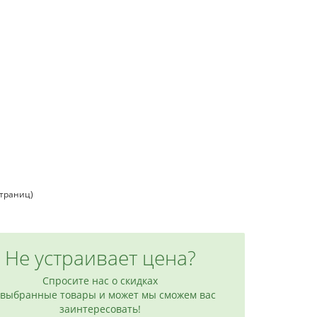
страниц)
Не устраивает цена?
Спросите нас о скидках
 выбранные товары и может мы сможем вас
заинтересовать!