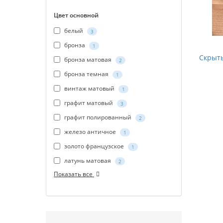
Цвет основной
белый
3
бронза
1
Скрыт
бронза матовая
2
бронза темная
1
винтаж матовый
1
графит матовый
3
графит полированный
2
железо античное
1
золото французское
1
латунь матовая
2
Показать все