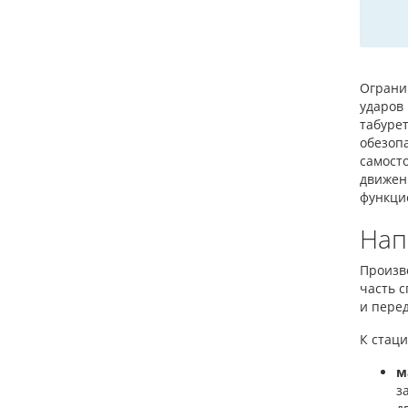
Огранич
ударов
табурет
обезоп
самост
движен
функци
Нап
Произв
часть 
и пере
К стац
м
з