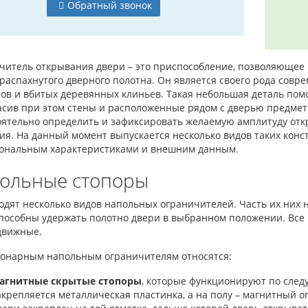
Обратный звонок
итель открывания двери – это приспособление, позволяющее и
 распахнутого дверного полотна. Он является своего рода сов
ов и вбитых деревянных клиньев. Такая небольшая деталь помо
асив при этом стены и расположенные рядом с дверью предмет
оятельно определить и зафиксировать желаемую амплитуду отк
ия. На данный момент выпускается несколько видов таких конс
ональным характеристиками и внешним данным.
ольные стопоры
одят несколько видов напольных ограничителей. Часть их них 
способны удержать полотно двери в выбранном положении. Все
движные.
ионарным напольным ограничителям относятся:
агнитные скрытые стопоры
, которые функционируют по след
акрепляется металлическая пластинка, а на полу – магнитный 