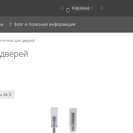
Корзина
0
ры
Блог и полезная информация
чители для дверей
 дверей
ь:
24