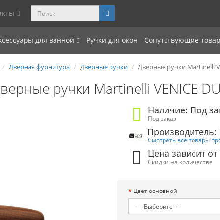
акты
ксессуары для ванной
Ручки для окон
Сопутствующие това
Дверная фурнитура
Дверные ручки
Дверные ручки Martinelli 
верные ручки Martinelli VENICE D
Наличие: Под за
Под заказ
Производитель: D
Смотреть все товары пр
Цена зависит от
Скидки на количестве
Цвет основной