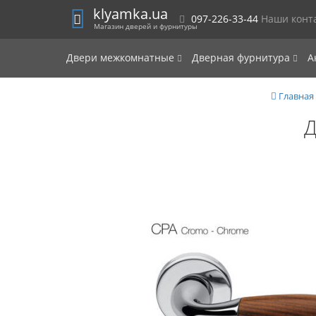
klyamka.ua
097-226-33-44
Наши конт
Магазин дверей и фурнитуры
Двери межкомнатные
Дверная фурнитура
А
Главная
Д