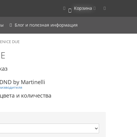
Корзина
0
ры
Блог и полезная информация
VENICE DUE
UE
каз
ND by Martinelli
оизводителя
 цвета и количества