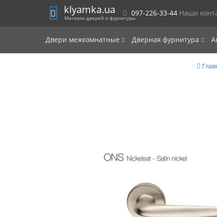
klyamka.ua
097-226-33-44
Наши конт
Магазин дверей и фурнитуры
Двери межкомнатные
Дверная фурнитура
А
Глав