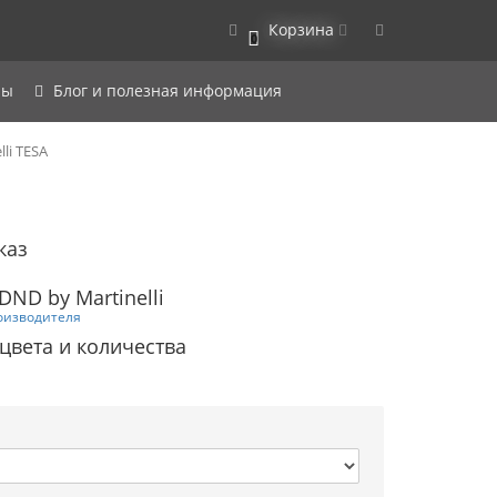
Корзина
0
ры
Блог и полезная информация
li TESA
каз
ND by Martinelli
оизводителя
 цвета и количества