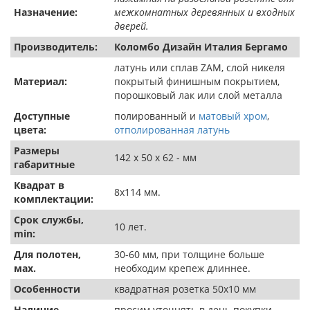
Назначение:
межкомнатных деревянных и входных
дверей.
Производитель:
Коломбо Дизайн Италия Бергамо
латунь или сплав ZAM, слой никеля
Материал:
покрытый финишным покрытием,
порошковый лак или слой металла
Доступные
полированный и
матовый хром
,
цвета:
отполированная латунь
Размеры
142 х 50 х 62 - мм
габаритные
Квадрат в
8х114 мм.
комплектации:
Срок службы,
10 лет.
min:
Для полотен,
30-60 мм, при толщине больше
мах.
необходим крепеж длиннее.
Особенности
квадратная розетка 50х10 мм
Наличие
просим уточнять в день покупки