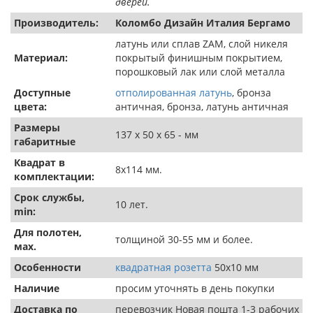
дверей.
Производитель:
Коломбо Дизайн Италия Бергамо
латунь или сплав ZAM, слой никеля
Материал:
покрытый финишным покрытием,
порошковый лак или слой металла
Доступные
отполированная латунь
, бронза
цвета:
античная, бронза, латунь античная
Размеры
137 х 50 х 65 - мм
габаритные
Квадрат в
8х114 мм.
комплектации:
Срок службы,
10 лет.
min:
Для полотен,
толщиной 30-55 мм и более.
мах.
Особенности
квадратная розетта
50х10 мм
Наличие
просим уточнять в день покупки
Доставка по
перевозчик Новая пошта 1-3 рабочих