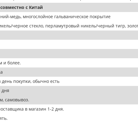
совместно с Китай
ний-медь, многослойное гальваническое покрытие
кель/черное стекло, перламутровый никель/черный тигр, золо
 и более.
ка
 день покупки, обычно есть
 дня
м, самовывоз.
оставщика в магазин 1-2 дня.
ять.