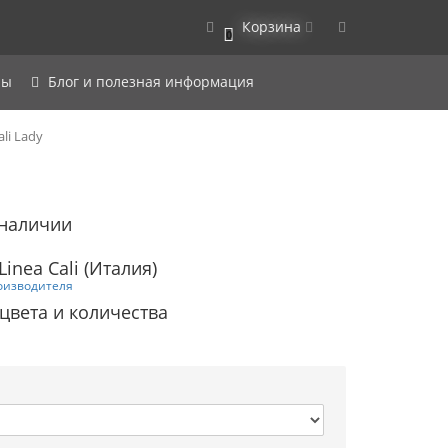
Корзина
0
ры
Блог и полезная информация
li Lady
 наличии
inea Cali (Италия)
оизводителя
 цвета и количества