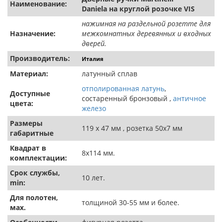
Наименование:
Daniela на круглой розочке VIS
нажимная на раздельной розетте для
Назначение:
межкомнатных деревянных и входных
дверей.
Производитель:
Италия
Материал:
латунный сплав
отполированная латунь
,
Доступные
состаренный бронзовый ,
античное
цвета:
железо
Размеры
119 х 47 мм , розетка 50х7 мм
габаритные
Квадрат в
8х114 мм.
комплектации:
Срок службы,
10 лет.
min:
Для полотен,
толщиной 30-55 мм и более.
мах.