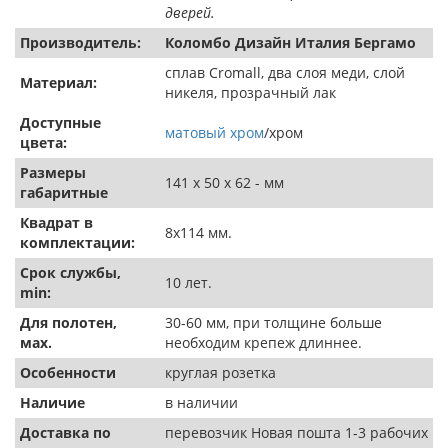
дверей.
Производитель:
Коломбо Дизайн Италия Бергамо
сплав Cromall, два слоя меди, слой
Материал:
никеля, прозрачный лак
Доступные
матовый хром
/хром
цвета:
Размеры
141 х 50 х 62 - мм
габаритные
Квадрат в
8х114 мм.
комплектации:
Срок службы,
10 лет.
min:
Для полотен,
30-60 мм, при толщине больше
мах.
необходим крепеж длиннее.
Особенности
круглая розетка
Наличие
в наличии
Доставка по
перевозчик Новая пошта 1-3 рабочих