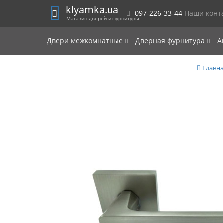
klyamka.ua
097-226-33-44
Наши конт
Магазин дверей и фурнитуры
Двери межкомнатные
Дверная фурнитура
А
Главн