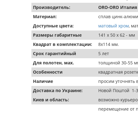
Производитель:
ORO-ORO Италия 
Материал:
сплав цинк-алюми
Доступные цвета:
матовый хром
, м
Размеры габаритные
141 х 50 х 62 - мм
Квадрат в комплектации:
8х114 мм.
Срок гарантийный
5 лет
Для полотен, мах.
толщиной 30-55 мм
Особенности
квадратная розет
Наличие
просим уточнять в
Доставка по Украине:
Новой Поштой 1-3
Киев и область:
возможно курьеро
перемещение от п