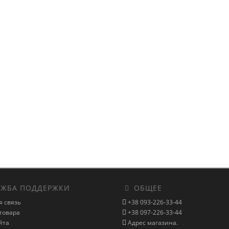
ЖБА ПОДДЕРЖКИ
ОБЩЕЕ
я связь
+38 093-226-33-44
товара
+38 097-226-33-44
йта
Адрес магазина.