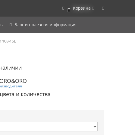
Корзина
0
ры
Блог и полезная информация
 108-15E
 наличии
: ORO&ORO
оизводителя
 цвета и количества