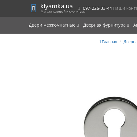
klyamka.ua
097-226-33-44
Наши конт
Магазин дверей и фурнитуры
Двери межкомнатные
Дверная фурнитура
А
Главная
Дверна