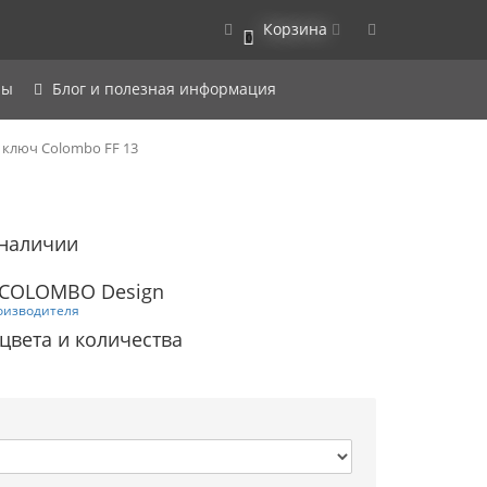
Корзина
0
ры
Блог и полезная информация
 ключ Colombo FF 13
 наличии
 COLOMBO Design
оизводителя
 цвета и количества