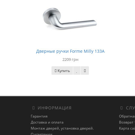
Дверные ручки Forme Milly 133A
2209 грн
Купить
ИНФОРМАЦИЯ
СЛУ
Гарантия
Обратна
Доставка и оплата
Возврат 
Монтаж дверей, установка дверей.
Карта са
О компании