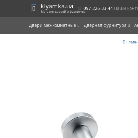
klyamka.ua
097-226-33-44
Наши конт
Магазин дверей и фурнитуры
Двери межкомнатные
Дверная фурнитура
А
Главн