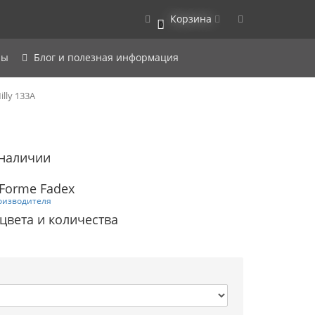
Корзина
0
ры
Блог и полезная информация
lly 133A
 наличии
Forme Fadex
оизводителя
 цвета и количества