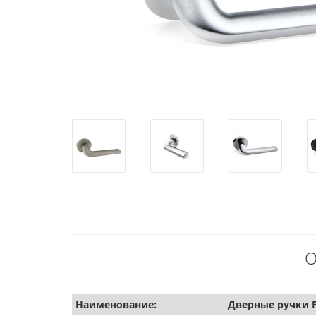
О
Наименование:
Дверные ручки F