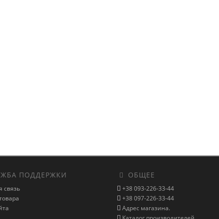
ЖБА ПОДДЕРЖКИ
ОБЩЕЕ
я связь
+38 093-226-33-44
товара
+38 097-226-33-44
йта
Адрес магазина.
Каталог производителей.