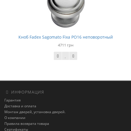
Кноб Fadex Sagomato Fixa PO16 неповоротный
4711 грн
ИНФОРМАЦИЯ
Гарантия
Доставка и оплата
Монтаж дверей, установка дверей.
О компании
Правила возврата товара
Сертификаты