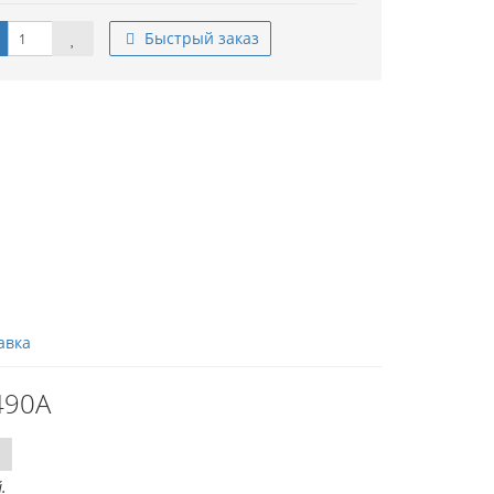
Быстрый заказ
авка
490A
.