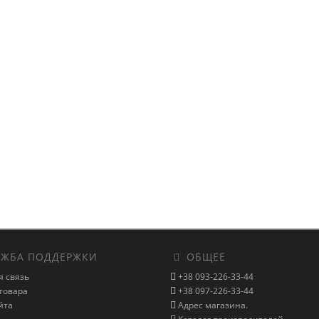
ЖБА ПОДДЕРЖКИ
ОБЩЕЕ
я связь
+38 093-226-33-44
товара
+38 097-226-33-44
йта
Адрес магазина.