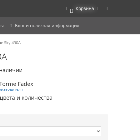
Корзина
0
ры
Блог и полезная информация
e Sky 490A
0A
 наличии
Forme Fadex
оизводителя
 цвета и количества