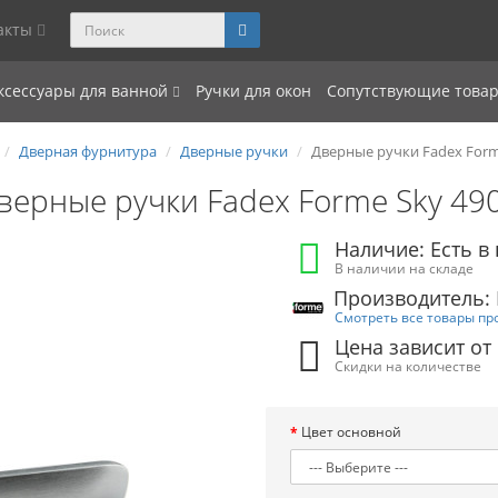
акты
ксессуары для ванной
Ручки для окон
Сопутствующие това
Дверная фурнитура
Дверные ручки
Дверные ручки Fadex Form
верные ручки Fadex Forme Sky 49
Наличие: Есть в
В наличии на складе
Производитель: 
Смотреть все товары пр
Цена зависит от
Скидки на количестве
Цвет основной