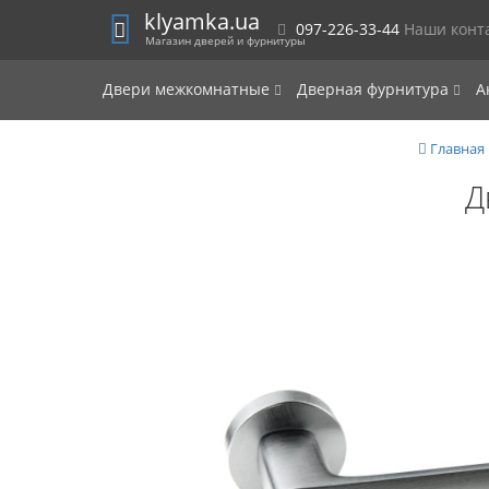
klyamka.ua
097-226-33-44
Наши конт
Магазин дверей и фурнитуры
Двери межкомнатные
Дверная фурнитура
А
Главная
Д