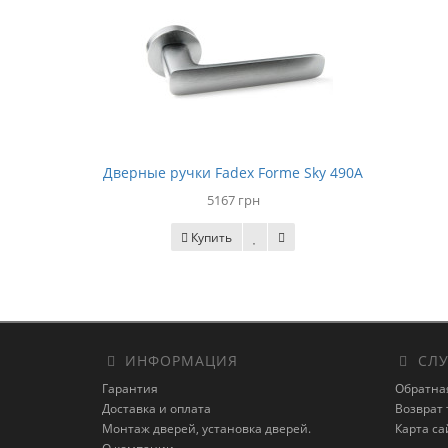
Дверные ручки Fadex Forme Sky 490A
5167 грн
Купить
ИНФОРМАЦИЯ
СЛУ
Гарантия
Обратна
Доставка и оплата
Возврат 
Монтаж дверей, установка дверей.
Карта са