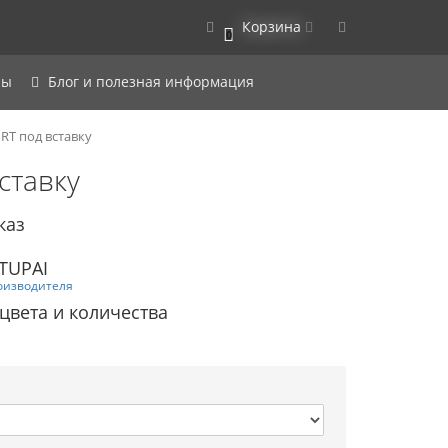
Корзина
0
ры
Блог и полезная информация
 RT под вставку
ставку
каз
TUPAI
оизводителя
 цвета и количества