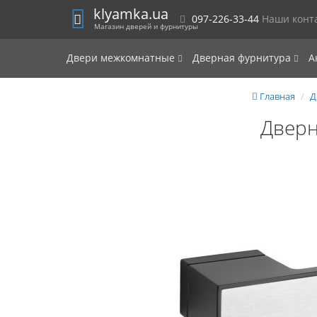
klyamka.ua
097-226-33-44
Наши конт
Магазин дверей и фурнитуры
Двери межкомнатные
Дверная фурнитура
А
Главная
Д
Дверн