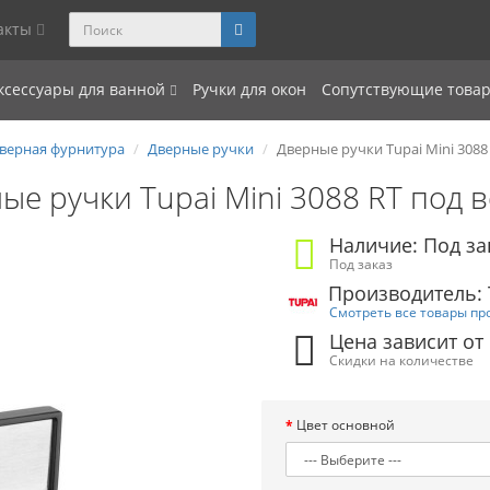
акты
ксессуары для ванной
Ручки для окон
Сопутствующие това
верная фурнитура
Дверные ручки
Дверные ручки Tupai Mini 3088
ые ручки Tupai Mini 3088 RT под в
Наличие: Под за
Под заказ
Производитель: 
Смотреть все товары пр
Цена зависит от
Скидки на количестве
Цвет основной