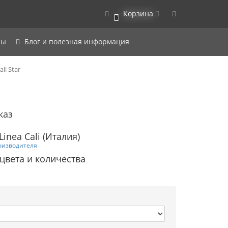
Корзина
0
ры
Блог и полезная информация
li Star
каз
inea Cali (Италия)
оизводителя
 цвета и количества