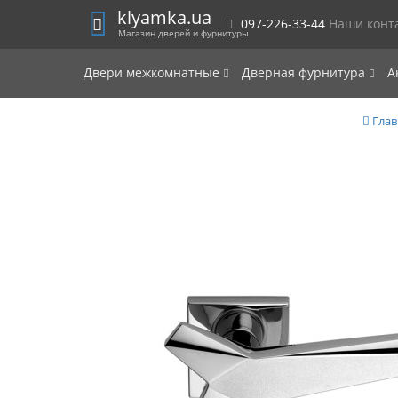
klyamka.ua
097-226-33-44
Наши конт
Магазин дверей и фурнитуры
Двери межкомнатные
Дверная фурнитура
А
Глав