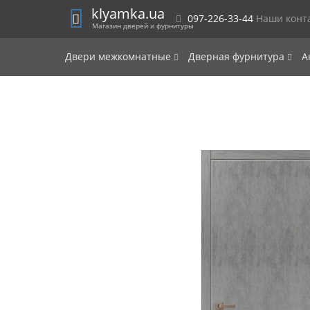
klyamka.ua
097-226-33-44
Наши конт
Магазин дверей и фурнитуры
Двери межкомнатные
Дверная фурнитура
А