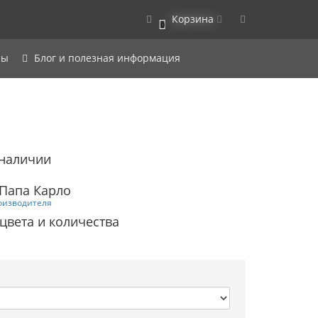
Корзина
0
ры
Блог и полезная информация
 наличии
 Папа Карло
оизводителя
 цвета и количества