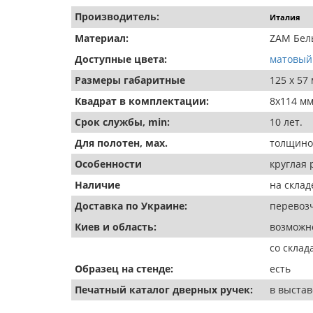
Производитель:
Италия
Материал:
ZAM Бел
Доступные цвета:
матовый
Размеры габаритные
125 х 57
Квадрат в комплектации:
8х114 мм
Срок службы, min:
10 лет.
Для полотен, мах.
толщиной
Особенности
круглая 
Наличие
на склад
Доставка по Украине:
перевозч
Киев и область:
возможно
со склад
Образец на стенде:
есть
Печатный каталог дверных ручек:
в выста