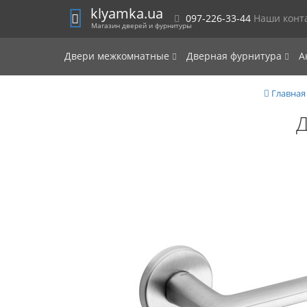
klyamka.ua
097-226-33-44
Наши конт
Магазин дверей и фурнитуры
Двери межкомнатные
Дверная фурнитура
А
Главная
Д