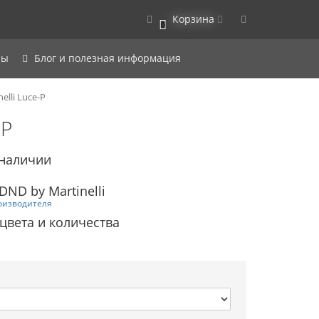
Корзина
0
ры
Блог и полезная информация
lli Luce-P
-P
 наличии
ND by Martinelli
оизводителя
 цвета и количества