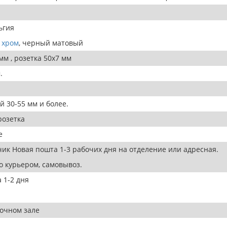
ьгия
 хром
, черный матовый
 мм , розетка 50х7 мм
.
 30-55 мм и более.
розетка
е
ик Новая пошта 1-3 рабочих дня на отделение или адресная.
 курьером, самовывоз.
а 1-2 дня
вочном зале