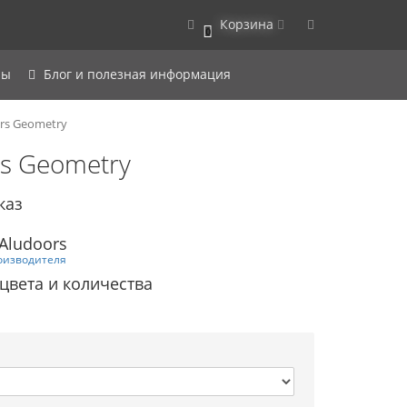
Корзина
0
ры
Блог и полезная информация
rs Geometry
s Geometry
каз
Aludoors
оизводителя
 цвета и количества