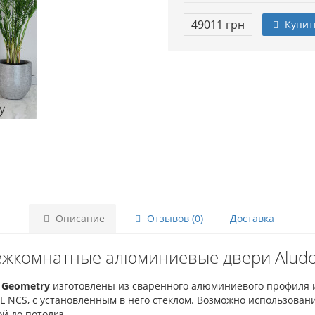
49011 грн
Купит
Описание
Отзывов (0)
Доставка
жкомнатные алюминиевые двери Aludo
 Geometry
изготовлены из сваренного алюминиевого профиля 
L NCS, с установленным в него стеклом. Возможно использован
й до потолка.