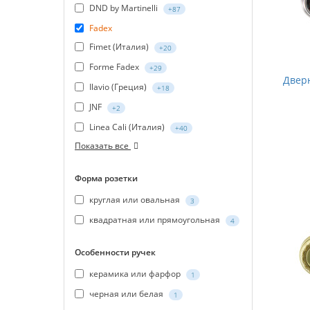
DND by Martinelli
+87
Fadex
Fimet (Италия)
+20
Forme Fadex
+29
Дверн
Ilavio (Греция)
+18
JNF
+2
Linea Cali (Италия)
+40
Показать все
Форма розетки
круглая или овальная
3
квадратная или прямоугольная
4
Особенности ручек
керамика или фарфор
1
черная или белая
1