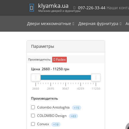
klyamka.ua
097-226-33-44
Наши конт
Магазин дверей и фурнитуры
Двери межкомнатные
Дверная фурнитура
А
Параметры
Fadex
Производитель:
Цена
2660
-
11250
грн
2660
2695
3047
4259
11250
Производитель
Colombo Antologhia
+15
COLOMBO Design
+63
Convex
+19