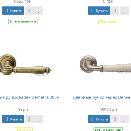
9953 грн
0 грн
Купить
Купить
Есть в наличии
Под заказ
е ручки Fadex Demetra 203V
Дверные ручки Fadex Denver
0 грн
9597 грн
Купить
Купить
Под заказ
Есть в наличии