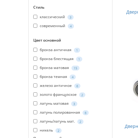
Стиль
Дверн
классический
3
современный
4
Цвет основной
бронза античная
1
бронза блестящая
1
бронза матовая
15
бронза темная
4
железо античное
6
золото французское
2
латунь матовая
3
латунь полированная
6
латунь/латунь мат.
2
Дверн
никель
2