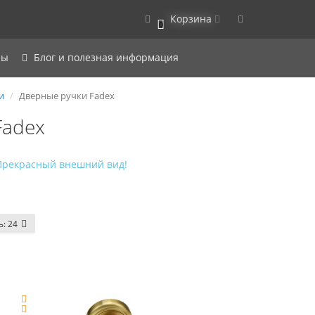
Корзина
0
ры
Блог и полезная информация
и
Дверные ручки Fadex
Fadex
Прекрасный внешний вид!
ь:
24